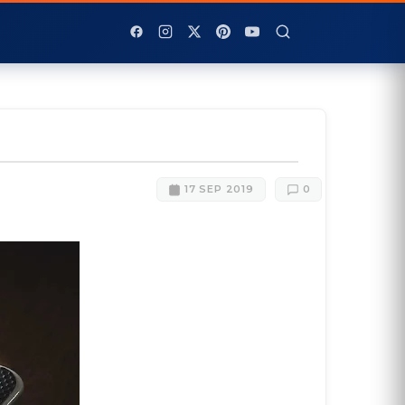
17 SEP 2019
0