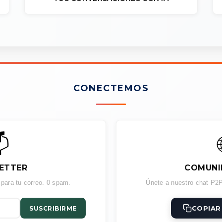
CONECTEMOS

ETTER
COMUNI
 para tu correo. 0 spam.
Únete a nuestro chat P2P
COPIAR
SUSCRIBIRME