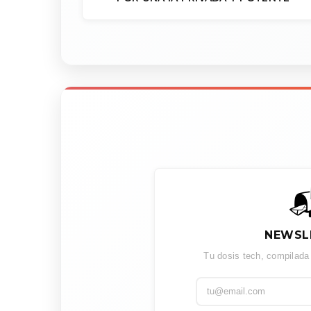

NEWSL
Tu dosis tech, compilada