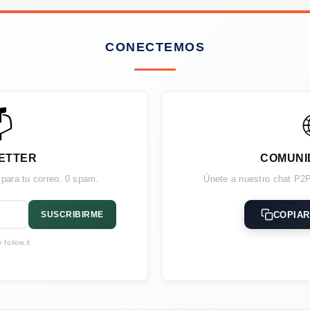
CONECTEMOS

ETTER
COMUNI
 para tu correo. 0 spam.
Únete a nuestro chat P2P
COPIAR
SUSCRIBIRME
follow.it