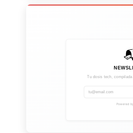

NEWSL
Tu dosis tech, compilada
Powered by 