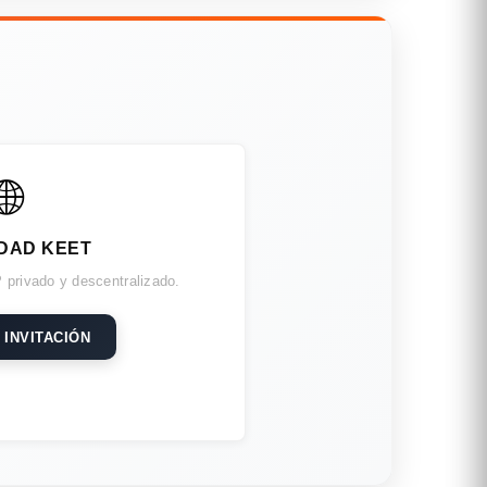
🌐
DAD KEET
 privado y descentralizado.
 INVITACIÓN