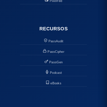
PixelFed
RECURSOS
PassAudit
PassCipher
PassGen
Podcast
eBooks