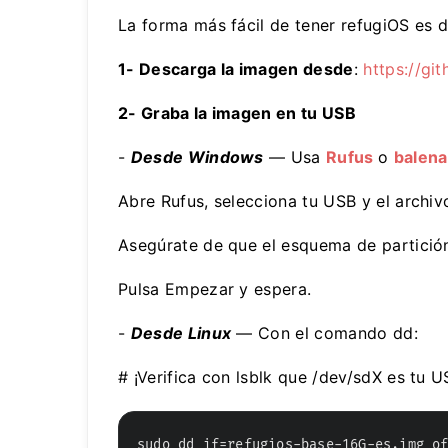
La forma más fácil de tener refugiOS es 
1- Descarga la imagen desde
:
https://gi
2- Graba la imagen en tu USB
-
Desde Windows
— Usa
Rufus
o
balena
Abre Rufus, selecciona tu USB y el archi
Asegúrate de que el esquema de partición
Pulsa Empezar y espera.
-
Desde Linux
— Con el comando dd:
# ¡Verifica con lsblk que /dev/sdX es tu U
sudo dd if=refugios-base-16G-es.img o