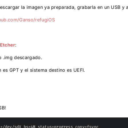
descargar la imagen ya preparada, grabarla en un USB y a
thub.com/Ganso/refugiOS
Etcher
:
vo .img descargado.
 es GPT y el sistema destino es UEFI.
SB!
f=/dev/sdX bs=4M status=progress conv=fsync