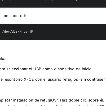
l comando dd:
f=/dev/diskN bs=4M
lo.
ara seleccionar el USB como dispositivo de inicio.
l escritorio XFCE con el usuario refugios (sin contraseñ
pletar instalación de refugiOS". Haz doble clic sobre él,