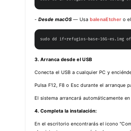
-
Desde macOS
— Usa
balenaEtcher
o e
sudo dd if=refugios-base-16G-es.img o
3. Arranca desde el USB
Conecta el USB a cualquier PC y enciénde
Pulsa F12, F8 o Esc durante el arranque p
El sistema arrancará automáticamente en e
4. Completa la instalación:
En el escritorio encontrarás el icono "Com