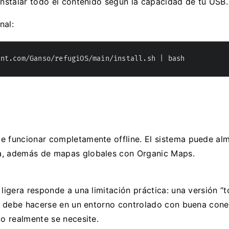
instalar todo el contenido según la capacidad de tu USB.
nal:
ent.com/Ganso/refugiOS/main/install.sh | bash
de funcionar completamente offline. El sistema puede al
ia, además de mapas globales con Organic Maps.
 ligera responde a una limitación práctica: una versión “
ial debe hacerse en un entorno controlado con buena cone
do realmente se necesite.