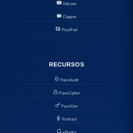
Odysee
Clapper
PixelFed
RECURSOS
PassAudit
PassCipher
PassGen
Podcast
eBooks