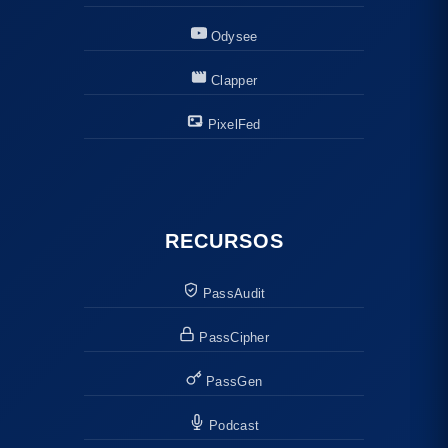
Odysee
Clapper
PixelFed
RECURSOS
PassAudit
PassCipher
PassGen
Podcast