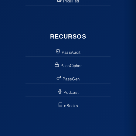
PixelFed
RECURSOS
PassAudit
PassCipher
PassGen
Podcast
eBooks