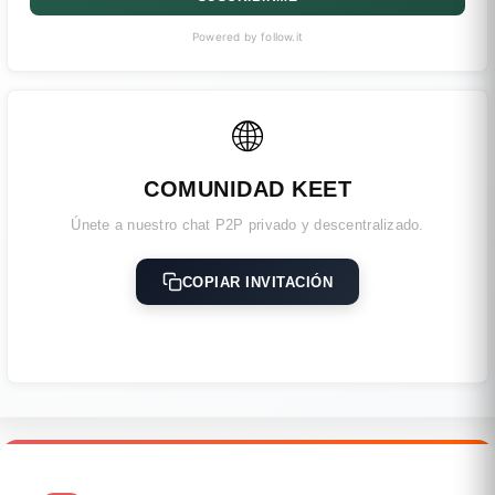
Powered by follow.it
🌐
COMUNIDAD KEET
Únete a nuestro chat P2P privado y descentralizado.
COPIAR INVITACIÓN