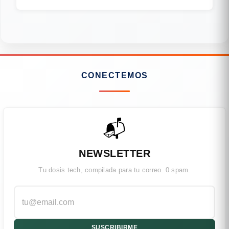
CONECTEMOS
📬
NEWSLETTER
Tu dosis tech, compilada para tu correo. 0 spam.
SUSCRIBIRME