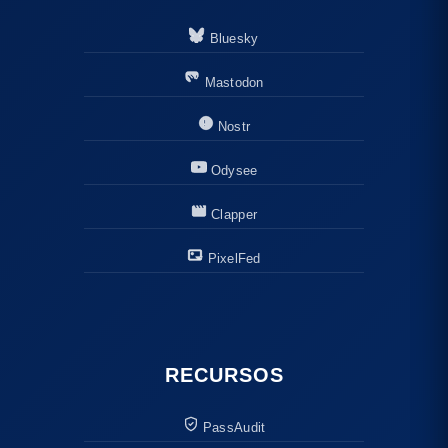
Bluesky
Mastodon
Nostr
Odysee
Clapper
PixelFed
RECURSOS
PassAudit