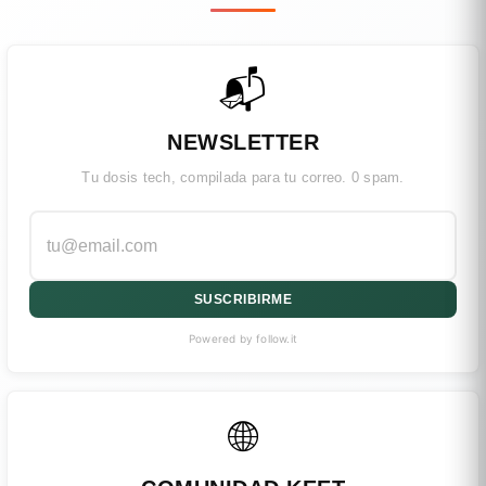
📬
NEWSLETTER
Tu dosis tech, compilada para tu correo. 0 spam.
SUSCRIBIRME
Powered by follow.it
🌐