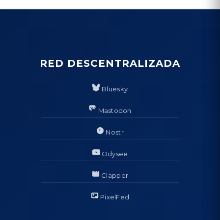
RED DESCENTRALIZADA
Bluesky
Mastodon
Nostr
Odysee
Clapper
PixelFed