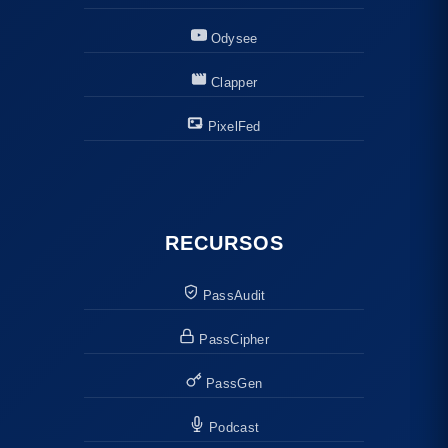
Odysee
Clapper
PixelFed
RECURSOS
PassAudit
PassCipher
PassGen
Podcast