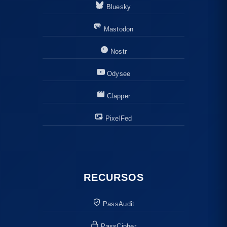
Bluesky
Mastodon
Nostr
Odysee
Clapper
PixelFed
RECURSOS
PassAudit
PassCipher