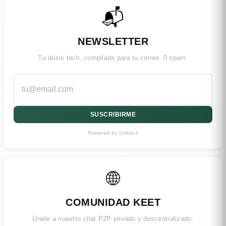
📬
NEWSLETTER
Tu dosis tech, compilada para tu correo. 0 spam.
SUSCRIBIRME
Powered by follow.it
🌐
COMUNIDAD KEET
Únete a nuestro chat P2P privado y descentralizado.