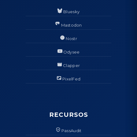
Bluesky
Mastodon
Nostr
Odysee
Clapper
PixelFed
RECURSOS
PassAudit