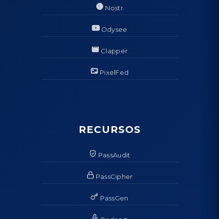
Nostr
Odysee
Clapper
PixelFed
RECURSOS
PassAudit
PassCipher
PassGen