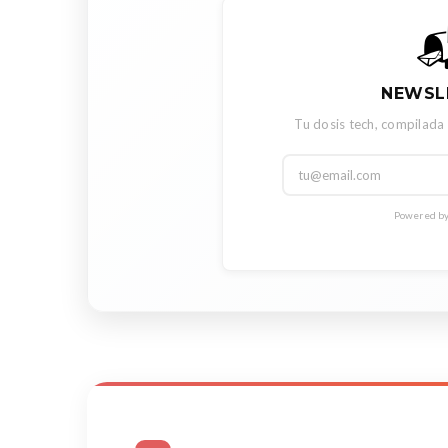

NEWSL
Tu dosis tech, compilada
Powered by 