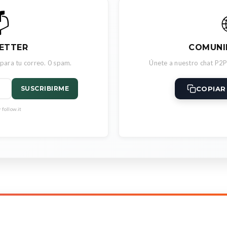

ETTER
COMUNI
 para tu correo. 0 spam.
Únete a nuestro chat P2P
COPIAR
SUSCRIBIRME
follow.it