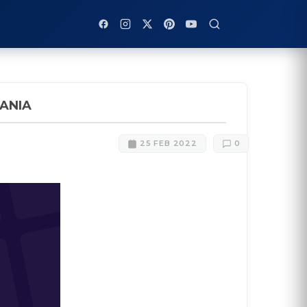
ANIA
25 FEB 2022
0