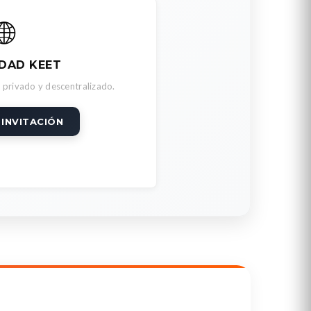
🌐
DAD KEET
 privado y descentralizado.
 INVITACIÓN