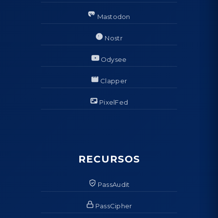
Mastodon
Nostr
Odysee
Clapper
PixelFed
RECURSOS
PassAudit
PassCipher