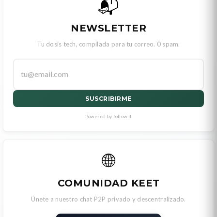
📬
NEWSLETTER
Tu dosis tech, compilada para tu correo. 0 spam.
SUSCRIBIRME
Powered by follow.it
🌐
COMUNIDAD KEET
Únete a nuestro chat P2P privado y descentralizado.