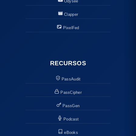
Odysee
Clapper
PixelFed
RECURSOS
PassAudit
PassCipher
PassGen
Podcast
eBooks