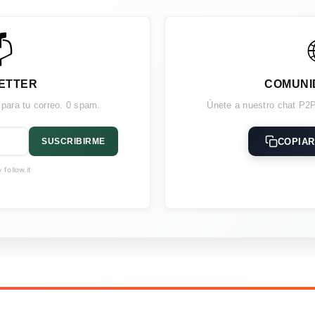

ETTER
COMUNI
 para tu correo. 0 spam.
Únete a nuestro chat P2P
COPIAR
SUSCRIBIRME
follow.it