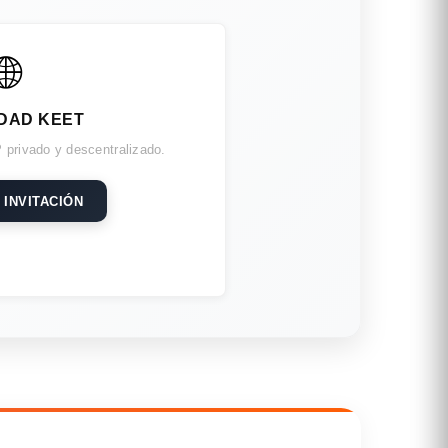
🌐
DAD KEET
 privado y descentralizado.
 INVITACIÓN