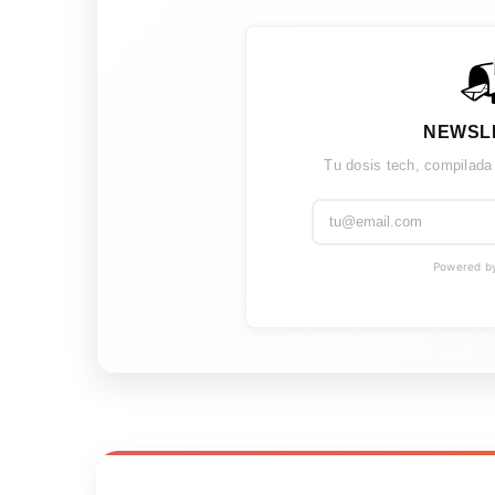

NEWSL
Tu dosis tech, compilada
Powered by 