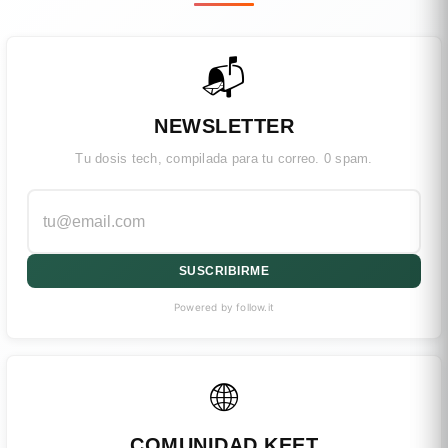
📬
NEWSLETTER
Tu dosis tech, compilada para tu correo. 0 spam.
SUSCRIBIRME
Powered by follow.it
🌐
COMUNIDAD KEET