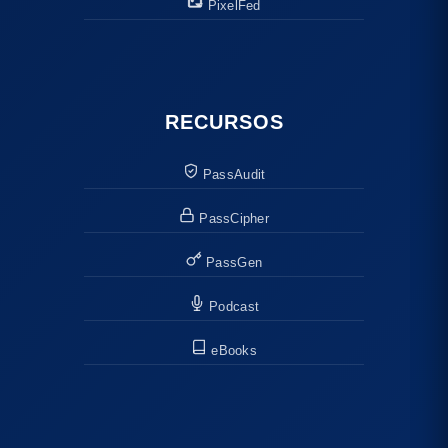
PixelFed
RECURSOS
PassAudit
PassCipher
PassGen
Podcast
eBooks