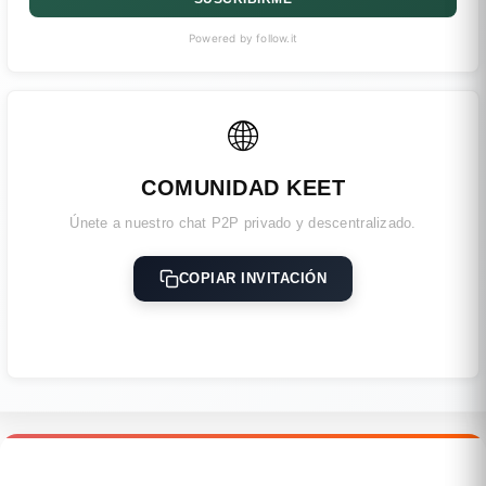
Powered by follow.it
🌐
COMUNIDAD KEET
Únete a nuestro chat P2P privado y descentralizado.
COPIAR INVITACIÓN