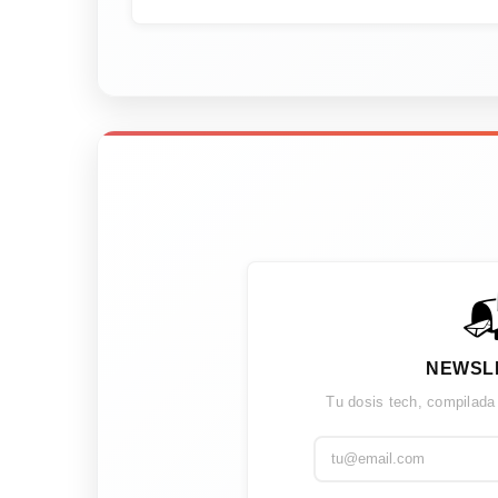

NEWSL
Tu dosis tech, compilada