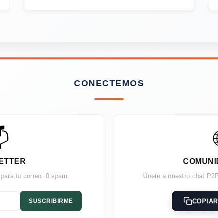
CONECTEMOS

ETTER
COMUNI
 para tu correo. 0 spam.
Únete a nuestro chat P2P
COPIAR
SUSCRIBIRME