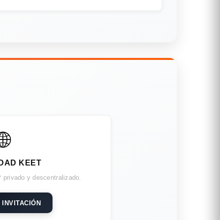
🌐
DAD KEET
 privado y descentralizado.
 INVITACIÓN