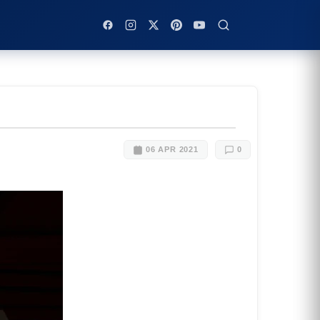
06 APR 2021
0