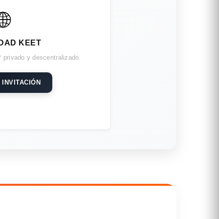
🌐
DAD KEET
 privado y descentralizado.
 INVITACIÓN