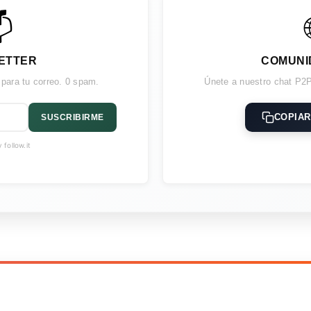

ETTER
COMUNI
 para tu correo. 0 spam.
Únete a nuestro chat P2P
COPIAR
SUSCRIBIRME
follow.it