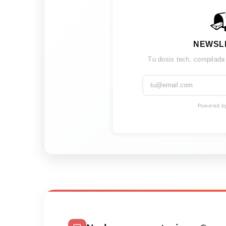

NEWSL
Tu dosis tech, compilada
Powered by 