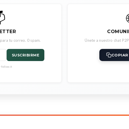

ETTER
COMUNI
 para tu correo. 0 spam.
Únete a nuestro chat P2P
COPIAR
SUSCRIBIRME
follow.it