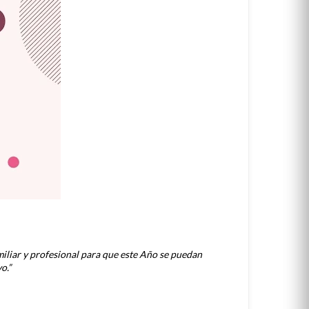
miliar y profesional para que este Año se puedan
o.”