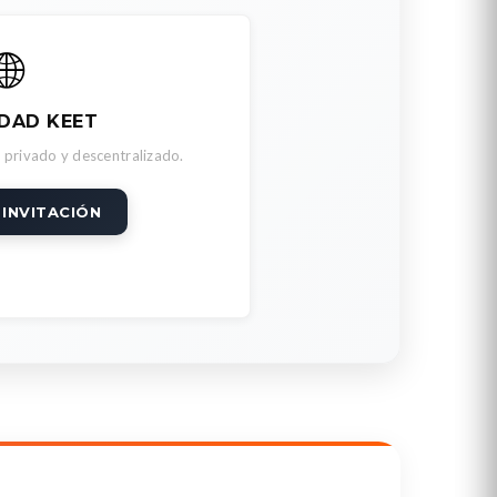
🌐
DAD KEET
 privado y descentralizado.
 INVITACIÓN