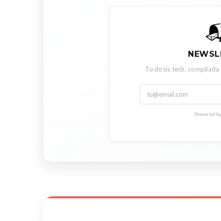

NEWSL
Tu dosis tech, compilada
Powered by 