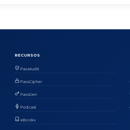
RECURSOS
PassAudit
PassCipher
PassGen
Podcast
eBooks