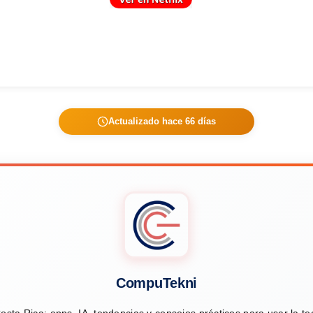
Actualizado hace 66 días
CompuTekni
osta Rica: apps, IA, tendencias y consejos prácticos para usar la t