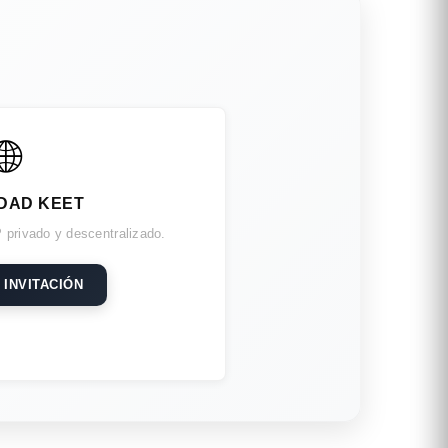
🌐
DAD KEET
 privado y descentralizado.
 INVITACIÓN