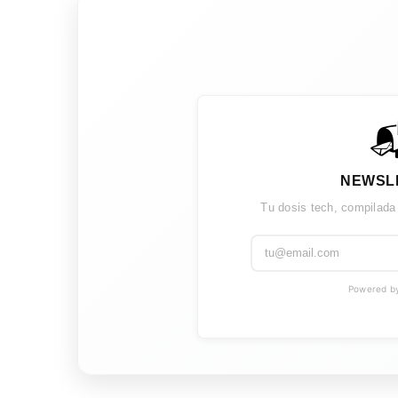

NEWSL
Tu dosis tech, compilada
Powered by 