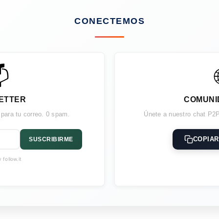
CONECTEMOS

ETTER
COMUNI
 para tu correo. 0 spam.
Únete a nuestro chat P2P
COPIAR
SUSCRIBIRME
follow.it