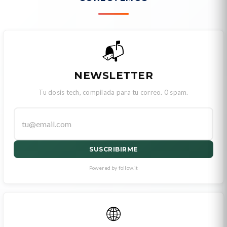
📬
NEWSLETTER
Tu dosis tech, compilada para tu correo. 0 spam.
SUSCRIBIRME
Powered by follow.it
🌐