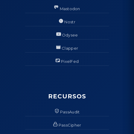
Mastodon
Nostr
Odysee
Clapper
PixelFed
RECURSOS
PassAudit
PassCipher