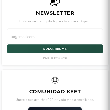
📬
NEWSLETTER
Tu dosis tech, compilada para tu correo. 0 spam.
SUSCRIBIRME
Powered by follow.it
🌐
COMUNIDAD KEET
Únete a nuestro chat P2P privado y descentralizado.