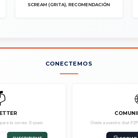
SCREAM (GRITA), RECOMENDACIÓN
CONECTEMOS

ETTER
COMUNI
 para tu correo. 0 spam.
Únete a nuestro chat P2P