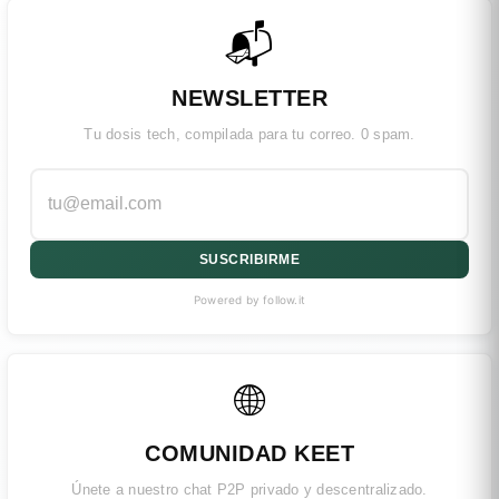
📬
NEWSLETTER
Tu dosis tech, compilada para tu correo. 0 spam.
SUSCRIBIRME
Powered by follow.it
🌐
COMUNIDAD KEET
Únete a nuestro chat P2P privado y descentralizado.