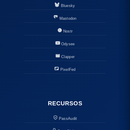
Bluesky
Mastodon
Nostr
Odysee
Clapper
PixelFed
RECURSOS
PassAudit