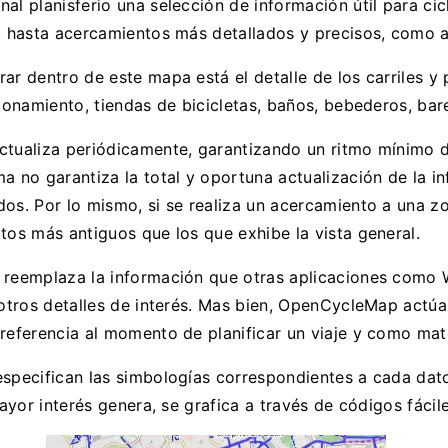
al planisferio una selección de información útil para cic
l, hasta acercamientos más detallados y precisos, como a
ar dentro de este mapa está el detalle de los carriles y
cionamiento, tiendas de bicicletas, baños, bebederos, bar
ctualiza periódicamente, garantizando un ritmo mínimo d
a no garantiza la total y oportuna actualización de la in
dos. Por lo mismo, si se realiza un acercamiento a una 
tos más antiguos que los que exhibe la vista general.
o reemplaza la información que otras aplicaciones como 
y otros detalles de interés. Mas bien, OpenCycleMap ac
referencia al momento de planificar un viaje y como mate
especifican las simbologías correspondientes a cada dato
ayor interés genera, se grafica a través de códigos fácile