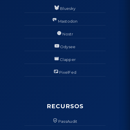
Bluesky
Mastodon
Nostr
Odysee
Clapper
PixelFed
RECURSOS
PassAudit