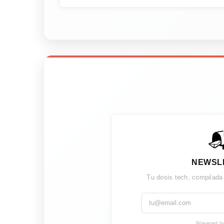

NEWSL
Tu dosis tech, compilada
Powered by 