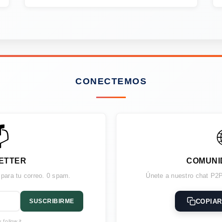
CONECTEMOS

ETTER
COMUNI
 para tu correo. 0 spam.
Únete a nuestro chat P2P
COPIAR
SUSCRIBIRME
follow.it