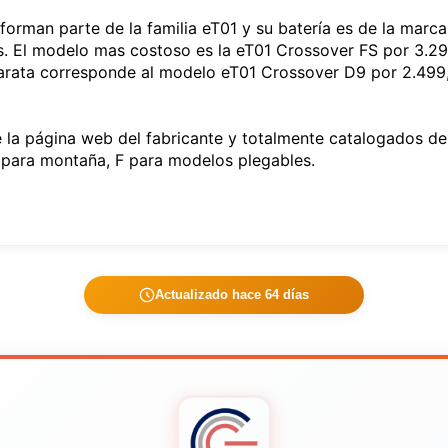
 forman parte de la familia eT01 y su batería es de la marc
s. El modelo mas costoso es la eT01 Crossover FS por 3.2
barata corresponde al modelo eT01 Crossover D9 por 2.499
la página web del fabricante y totalmente catalogados dep
 M para montaña, F para modelos plegables.
Actualizado hace 64 días