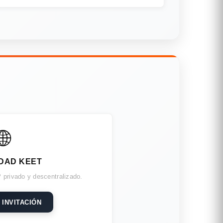
🌐
DAD KEET
 privado y descentralizado.
 INVITACIÓN