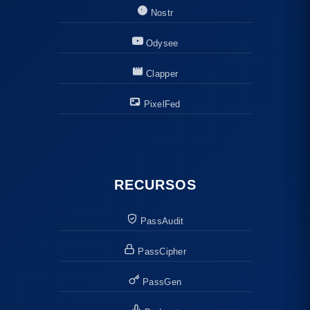
Nostr
Odysee
Clapper
PixelFed
RECURSOS
PassAudit
PassCipher
PassGen