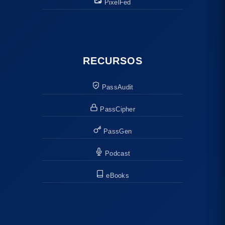
PixelFed
RECURSOS
PassAudit
PassCipher
PassGen
Podcast
eBooks