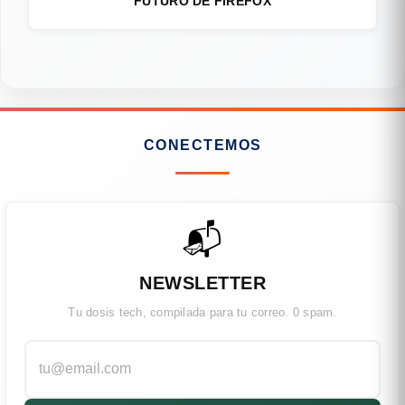
FUTURO DE FIREFOX
CONECTEMOS
📬
NEWSLETTER
Tu dosis tech, compilada para tu correo. 0 spam.