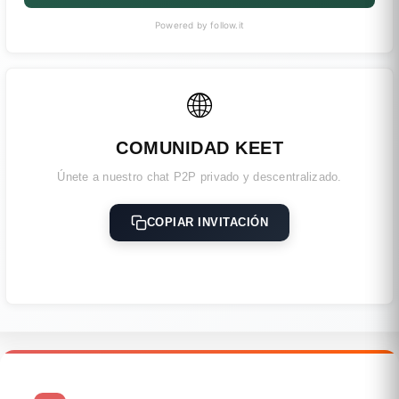
Powered by follow.it
🌐
COMUNIDAD KEET
Únete a nuestro chat P2P privado y descentralizado.
COPIAR INVITACIÓN