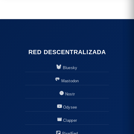
RED DESCENTRALIZADA
Bluesky
Mastodon
Nostr
Odysee
Clapper
PixelFed