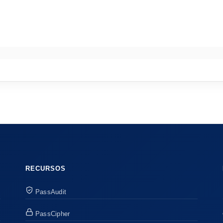
RECURSOS
PassAudit
PassCipher