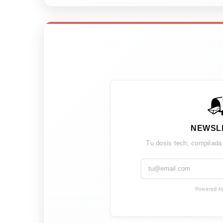

NEWSL
Tu dosis tech, compilada
Powered by 