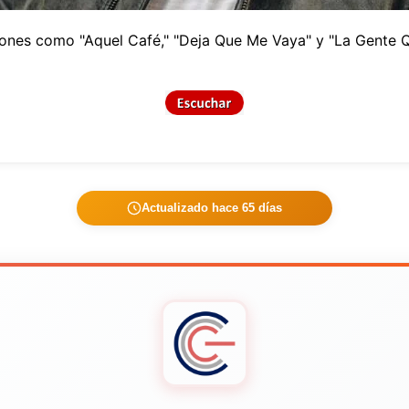
nes como "Aquel Café," "Deja Que Me Vaya" y "La Gente Qui
Actualizado hace 65 días