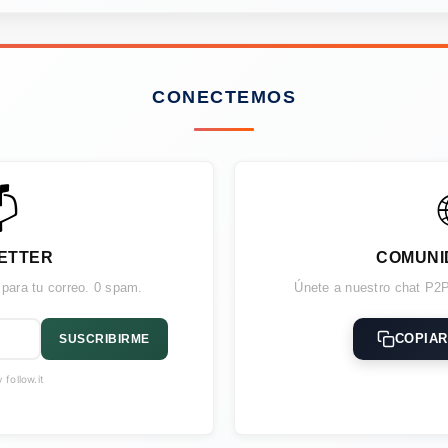
CONECTEMOS

ETTER
COMUNI
 para tu correo. 0 spam.
Únete a nuestro chat P2P
COPIAR
SUSCRIBIRME
follow.it