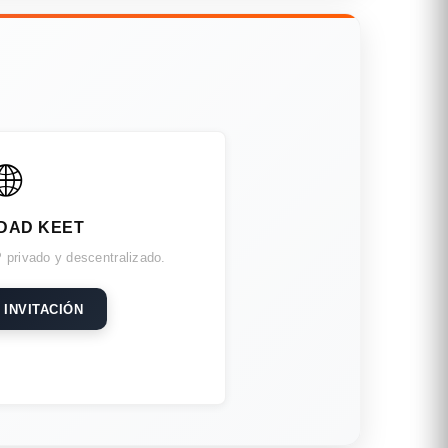
🌐
DAD KEET
 privado y descentralizado.
 INVITACIÓN