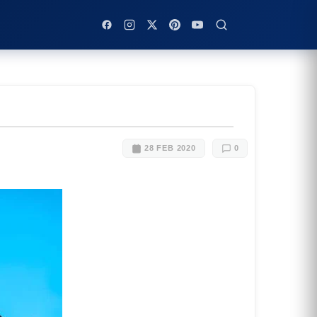
28 FEB 2020
0