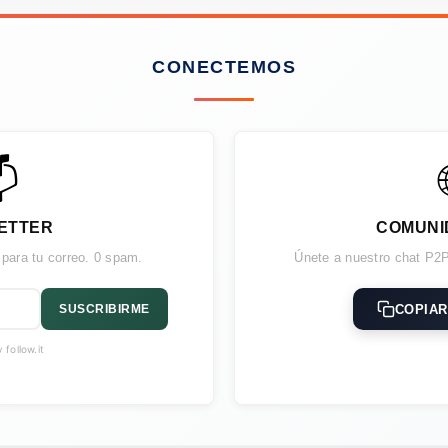
CONECTEMOS

ETTER
COMUNI
 para tu correo. 0 spam.
Únete a nuestro chat P2P
COPIAR
SUSCRIBIRME
follow.it