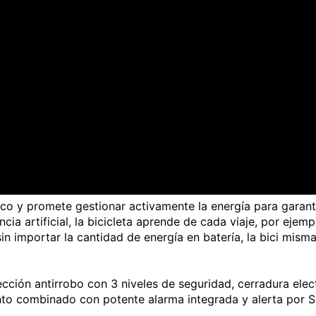
o y promete gestionar activamente la energía para garanti
encia artificial, la bicicleta aprende de cada viaje, por eje
in importar la cantidad de energía en batería, la bici mism
cción antirrobo con 3 niveles de seguridad, cerradura elec
nto combinado con potente alarma integrada y alerta por S