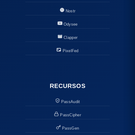
Nostr
Odysee
Clapper
PixelFed
RECURSOS
PassAudit
PassCipher
PassGen