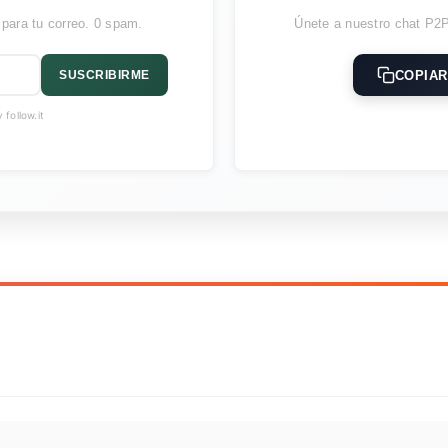
 para tu correo. 0 spam.
Únete a nuestro chat P2P
COPIAR
SUSCRIBIRME
follow.it