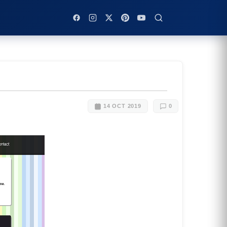
14 OCT 2019
0