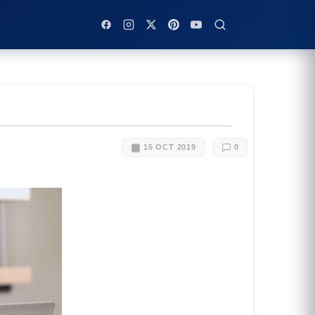
15 OCT 2019
0