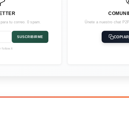
ETTER
COMUNI
 para tu correo. 0 spam.
Únete a nuestro chat P2P
COPIAR
SUSCRIBIRME
follow.it