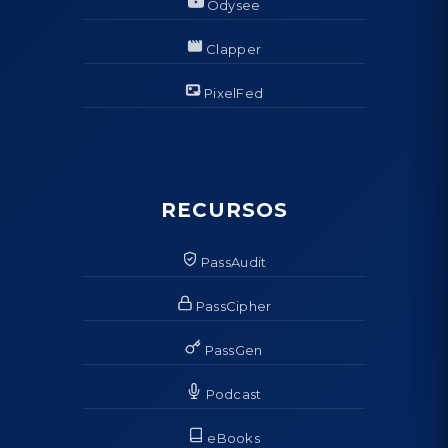
Odysee
Clapper
PixelFed
RECURSOS
PassAudit
PassCipher
PassGen
Podcast
eBooks