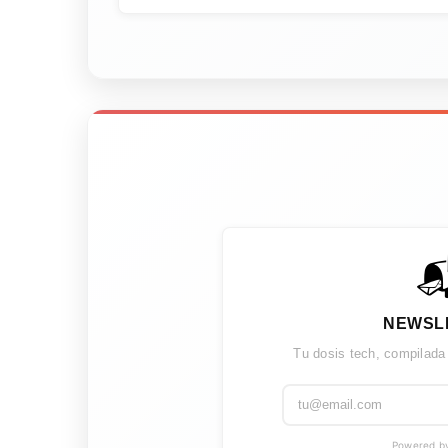

NEWSL
Tu dosis tech, compilada
Powered by 