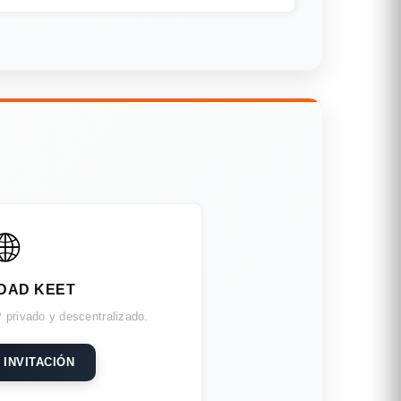
🌐
DAD KEET
 privado y descentralizado.
 INVITACIÓN