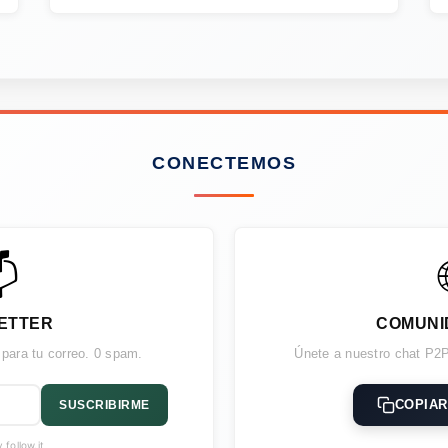
CONECTEMOS

ETTER
COMUNI
 para tu correo. 0 spam.
Únete a nuestro chat P2P
COPIAR
SUSCRIBIRME
follow.it