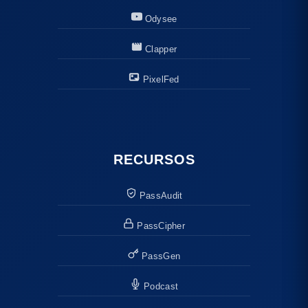
Odysee
Clapper
PixelFed
RECURSOS
PassAudit
PassCipher
PassGen
Podcast