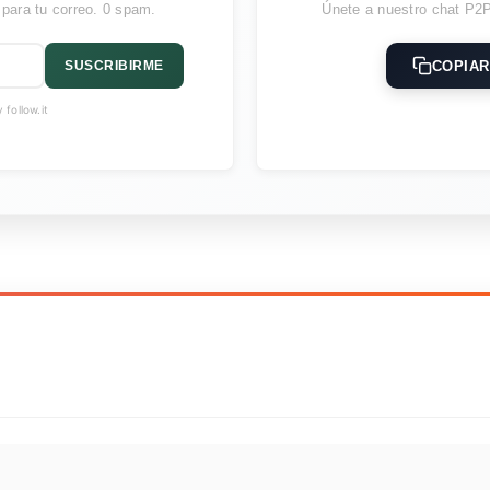
 para tu correo. 0 spam.
Únete a nuestro chat P2P
COPIAR
SUSCRIBIRME
follow.it