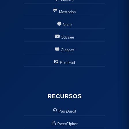
Mastodon
Nostr
Odysee
Clapper
PixelFed
RECURSOS
PassAudit
PassCipher