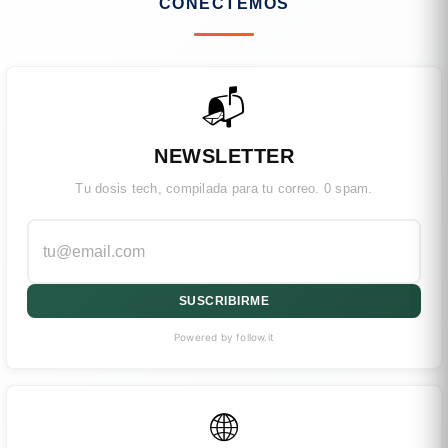
CONECTEMOS
📬
NEWSLETTER
Tu dosis tech, compilada para tu correo. 0 spam.
SUSCRIBIRME
Powered by follow.it
🌐