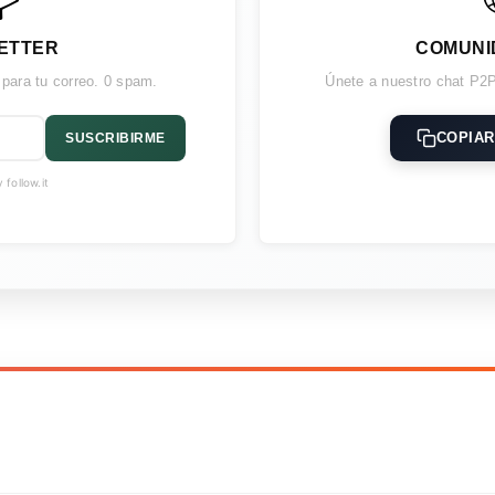
ETTER
COMUNI
 para tu correo. 0 spam.
Únete a nuestro chat P2P
COPIAR
SUSCRIBIRME
follow.it