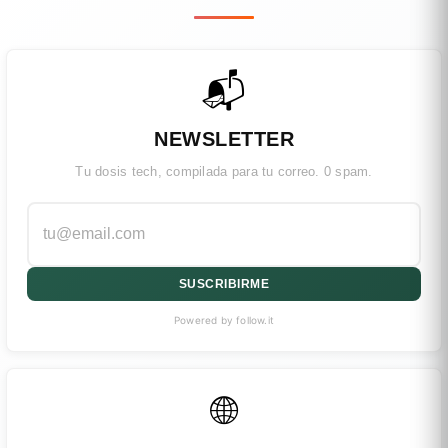
📬
NEWSLETTER
Tu dosis tech, compilada para tu correo. 0 spam.
SUSCRIBIRME
Powered by follow.it
🌐