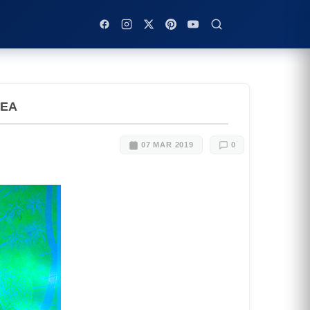
REA
07 MAR 2019
0