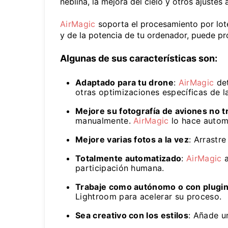
neblina, la mejora del cielo y otros ajuste
AirMagic
soporta el procesamiento por lote
y de la potencia de tu ordenador, puede p
Algunas de sus características son:
Adaptado para tu drone
:
AirMagic
det
otras optimizaciones específicas de l
Mejore su fotografía de aviones no 
manualmente.
AirMagic
lo hace autom
Mejore varias fotos a la vez
: Arrastr
Totalmente automatizado
:
AirMagic
a
participación humana.
Trabaje como autónomo o con plugi
Lightroom para acelerar su proceso.
Sea creativo con los estilos
: Añade un