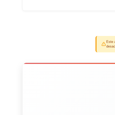
Este 
desac