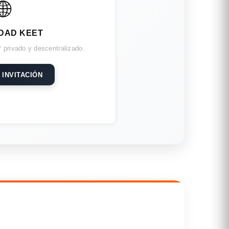
🌐
DAD KEET
 privado y descentralizado.
 INVITACIÓN