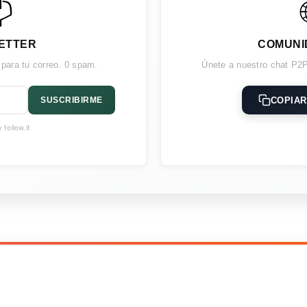

ETTER
COMUNI
 para tu correo. 0 spam.
Únete a nuestro chat P2P
COPIAR
SUSCRIBIRME
follow.it