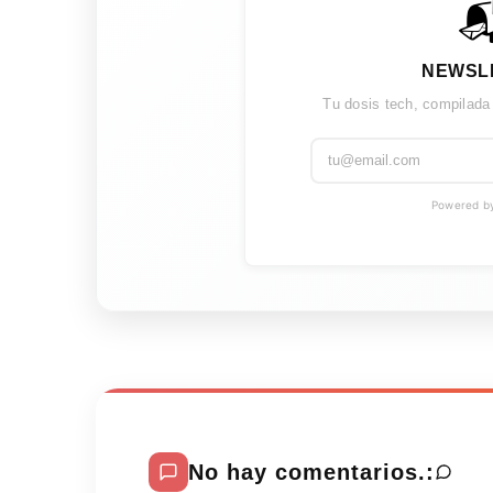

NEWSL
Tu dosis tech, compilada
Powered by 
No hay comentarios.: